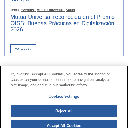
Tema:
Eventos,
Mutua Universal,
Salud
Mutua Universal reconocida en el Premio
OISS: Buenas Prácticas en Digitalización
2026
Ver todos
Contacto
|
Perfil del contratante
|
Reclamaciones
By clicking “Accept All Cookies”, you agree to the storing of
Línea Universal 900 203 203
|
Zona Privada Comisión de
cookies on your device to enhance site navigation, analyze
Prestaciones Especiales
|
Zona Privada Proveedor
site usage, and assist in our marketing efforts.
Sanitario
Cookies Settings
© Mutua Universal 2026 |
Mapa del sitio
|
Aviso legal
Reject All
|
Política de Protección de Datos
|
Politica de
cookies
Accept All Cookies
Síguenos en:
𝕏