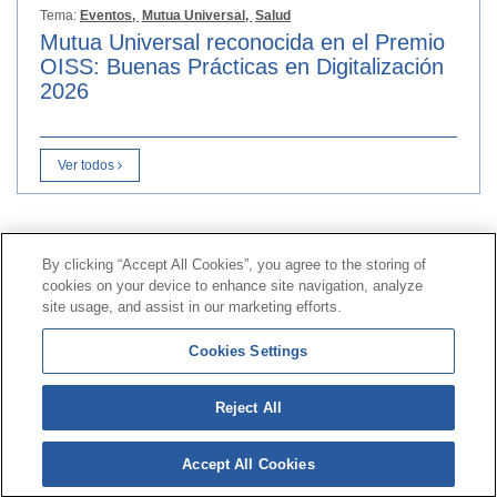
Tema:
Eventos,
Mutua Universal,
Salud
Mutua Universal reconocida en el Premio
OISS: Buenas Prácticas en Digitalización
2026
Ver todos
Contacto
|
Perfil del contratante
|
Reclamaciones
By clicking “Accept All Cookies”, you agree to the storing of
Línea Universal 900 203 203
|
Zona Privada Comisión de
cookies on your device to enhance site navigation, analyze
Prestaciones Especiales
|
Zona Privada Proveedor
site usage, and assist in our marketing efforts.
Sanitario
Cookies Settings
© Mutua Universal 2026 |
Mapa del sitio
|
Aviso legal
Reject All
|
Política de Protección de Datos
|
Politica de
cookies
Accept All Cookies
Síguenos en:
𝕏