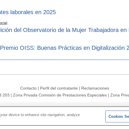
tes laborales en 2025
ocial
ición del Observatorio de la Mujer Trabajadora en
 Premio OISS: Buenas Prácticas en Digitalización 
Contacto
|
Perfil del contratante
|
Reclamaciones
3 203
|
Zona Privada Comisión de Prestaciones Especiales
|
Zona Priv
26 |
Mapa del sitio
|
Aviso legal
|
Política de Protección de Datos
 your device to enhance site navigation, analyze
Cookies Se
Síguenos en:
𝕏