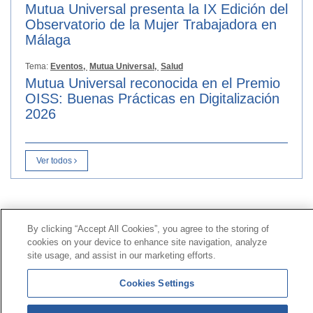
Mutua Universal presenta la IX Edición del
Observatorio de la Mujer Trabajadora en
Málaga
Tema:
Eventos,
Mutua Universal,
Salud
Mutua Universal reconocida en el Premio
OISS: Buenas Prácticas en Digitalización
2026
Ver todos
Contacto
|
Perfil del contratante
|
Reclamaciones
Línea Universal 900 203 203
|
Zona Privada Comisión de
By clicking “Accept All Cookies”, you agree to the storing of
cookies on your device to enhance site navigation, analyze
Prestaciones Especiales
|
Zona Privada Proveedor
site usage, and assist in our marketing efforts.
Sanitario
Cookies Settings
© Mutua Universal 2026 |
Mapa del sitio
|
Aviso legal