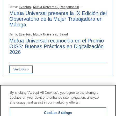
Tema:
Eventos,
Mutua Universal,
Responsabilidad Social
Mutua Universal presenta la IX Edición del
Observatorio de la Mujer Trabajadora en
Málaga
Tema:
Eventos,
Mutua Universal,
Salud
Mutua Universal reconocida en el Premio
OISS: Buenas Prácticas en Digitalización
2026
Ver todos
Contacto
|
Perfil del contratante
|
Reclamaciones
By clicking “Accept All Cookies”, you agree to the storing of
Línea Universal 900 203 203
|
Zona Privada Comisión de
cookies on your device to enhance site navigation, analyze
Prestaciones Especiales
|
Zona Privada Proveedor
site usage, and assist in our marketing efforts.
Sanitario
Cookies Settings