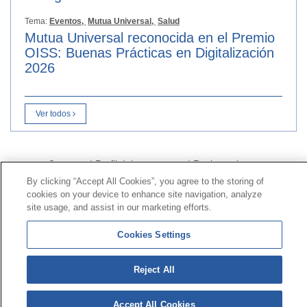
Tema:
Eventos,
Mutua Universal,
Salud
Mutua Universal reconocida en el Premio
OISS: Buenas Prácticas en Digitalización
2026
Ver todos
Contacto
|
Perfil del contratante
|
Reclamaciones
Línea Universal 900 203 203
|
Zona Privada Comisión de
By clicking “Accept All Cookies”, you agree to the storing of
cookies on your device to enhance site navigation, analyze
Prestaciones Especiales
|
Zona Privada Proveedor
site usage, and assist in our marketing efforts.
Sanitario
Cookies Settings
© Mutua Universal 2026 |
Mapa del sitio
|
Aviso legal
|
Política de Protección de Datos
|
Politica de
Reject All
cookies
Síguenos en:
𝕏
Accept All Cookies