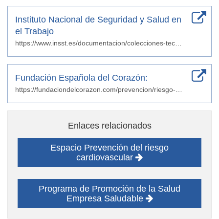
Instituto Nacional de Seguridad y Salud en
el Trabajo
https://www.insst.es/documentacion/colecciones-tecnicas/ntp-notas-tecnicas-de-prevencion/37-serie-ntp-numeros-1191-a-1214-ano-2024/ntp-1191-salud-cardiovascular-recomendaciones-para-su-gestion-en-el-ambito-laboral-2024
Fundación Española del Corazón:
https://fundaciondelcorazon.com/prevencion/riesgo-cardiovascular/hipertension-tension-alta.html
Enlaces relacionados
Espacio Prevención del riesgo
cardiovascular
Programa de Promoción de la Salud
Empresa Saludable