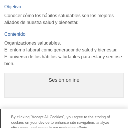
Objetivo
Conocer cómo los hábitos saludables son los mejores
aliados de nuestra salud y bienestar.
Contenido
Organizaciones saludables.
El entorno laboral como generador de salud y bienestar.
El universo de los hábitos saludables para estar y sentirse
bien.
Sesión online
Contacto
|
Perfil del contratante
|
Reclamaciones
By clicking “Accept All Cookies”, you agree to the storing of
Línea Universal 900 203 203
|
Zona Privada Comisión de
cookies on your device to enhance site navigation, analyze
Prestaciones Especiales
|
Zona Privada Proveedor
site usage, and assist in our marketing efforts.