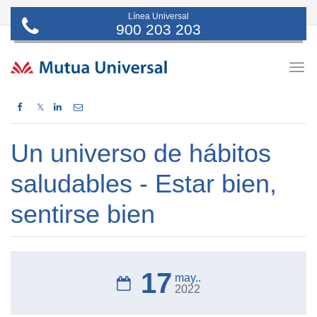
Línea Universal
900 203 203
Togg
navig
𝕏
Un universo de hábitos
saludables - Estar bien,
sentirse bien
17
may..
2022