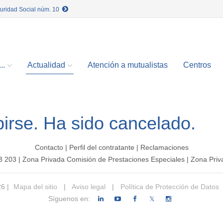
guridad Social núm. 10
..
Actualidad
Atención a mutualistas
Centros
birse. Ha sido cancelado.
Contacto
|
Perfil del contratante
|
Reclamaciones
3 203
|
Zona Privada Comisión de Prestaciones Especiales
|
Zona Priv
26 |
Mapa del sitio
|
Aviso legal
|
Política de Protección de Datos
Síguenos en:
𝕏