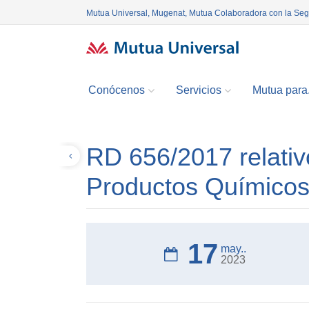
Mutua Universal, Mugenat, Mutua Colaboradora con la Se
Conócenos
Servicios
Mutua para.
RD 656/2017 relati
Volver
Productos Químico
17
may..
2023