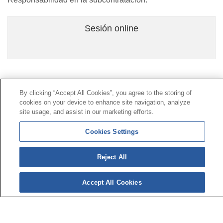
Sesión online
Contacto
|
Perfil del contratante
|
Reclamaciones
By clicking “Accept All Cookies”, you agree to the storing of
Línea Universal 900 203 203
|
Zona Privada Comisión de
cookies on your device to enhance site navigation, analyze
Prestaciones Especiales
|
Zona Privada Proveedor
site usage, and assist in our marketing efforts.
Sanitario
Cookies Settings
© Mutua Universal 2026 |
Mapa del sitio
|
Aviso legal
Reject All
|
Política de Protección de Datos
|
Politica de
cookies
Síguenos en:
Accept All Cookies
𝕏