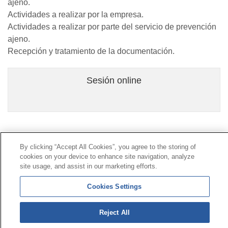
ajeno.
Actividades a realizar por la empresa.
Actividades a realizar por parte del servicio de prevención
ajeno.
Recepción y tratamiento de la documentación.
Sesión online
Contacto
|
Perfil del contratante
|
Reclamaciones
By clicking “Accept All Cookies”, you agree to the storing of
Línea Universal 900 203 203
|
Zona Privada Comisión de
cookies on your device to enhance site navigation, analyze
Prestaciones Especiales
|
Zona Privada Proveedor
site usage, and assist in our marketing efforts.
Sanitario
Cookies Settings
© Mutua Universal 2026 |
Mapa del sitio
|
Aviso legal
Reject All
|
Política de Protección de Datos
|
Politica de
cookies