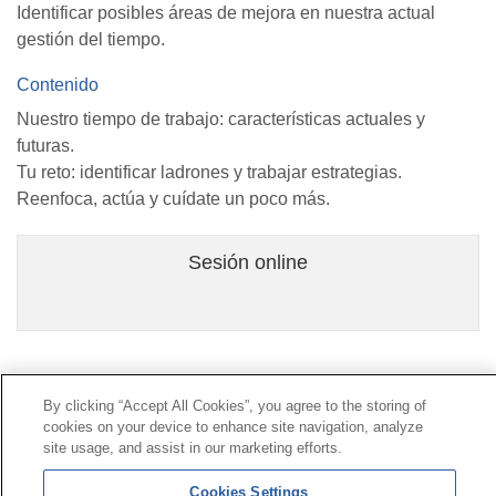
Identificar posibles áreas de mejora en nuestra actual
gestión del tiempo.
Contenido
Nuestro tiempo de trabajo: características actuales y
futuras.
Tu reto: identificar ladrones y trabajar estrategias.
Reenfoca, actúa y cuídate un poco más.
Sesión online
Contacto
|
Perfil del contratante
|
Reclamaciones
By clicking “Accept All Cookies”, you agree to the storing of
Línea Universal 900 203 203
|
Zona Privada Comisión de
cookies on your device to enhance site navigation, analyze
Prestaciones Especiales
|
Zona Privada Proveedor
site usage, and assist in our marketing efforts.
Sanitario
Cookies Settings