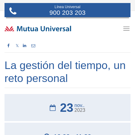
Línea Universal
900 203 203
Togg
navig
𝕏
La gestión del tiempo, un
reto personal
23
nov..
2023