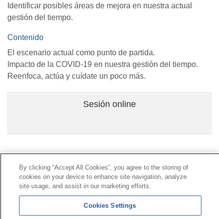
Identificar posibles áreas de mejora en nuestra actual
gestión del tiempo.
Contenido
El escenario actual como punto de partida.
Impacto de la COVID-19 en nuestra gestión del tiempo.
Reenfoca, actúa y cuídate un poco más.
Sesión online
Contacto
|
Perfil del contratante
|
Reclamaciones
By clicking “Accept All Cookies”, you agree to the storing of
Línea Universal 900 203 203
|
Zona Privada Comisión de
cookies on your device to enhance site navigation, analyze
Prestaciones Especiales
|
Zona Privada Proveedor
site usage, and assist in our marketing efforts.
Sanitario
Cookies Settings