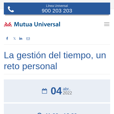
Línea Universal
900 203 203
Togg
navig
𝕏
La gestión del tiempo, un
reto personal
04
abr..
2022