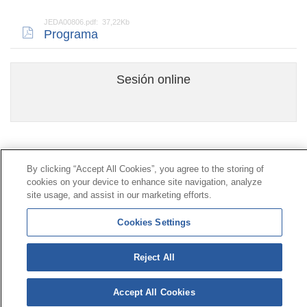
JEDA00806.pdf: 37,22Kb
Programa
Sesión online
Contacto
|
Perfil del contratante
|
Reclamaciones
By clicking “Accept All Cookies”, you agree to the storing of
Línea Universal 900 203 203
|
Zona Privada Comisión de
cookies on your device to enhance site navigation, analyze
Prestaciones Especiales
|
Zona Privada Proveedor
site usage, and assist in our marketing efforts.
Sanitario
Cookies Settings
© Mutua Universal 2026 |
Mapa del sitio
|
Aviso legal
Reject All
|
Política de Protección de Datos
|
Politica de
cookies
Síguenos en:
𝕏
Accept All Cookies