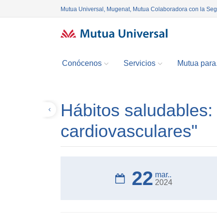
Mutua Universal, Mugenat, Mutua Colaboradora con la Se
Conócenos
Servicios
Mutua para.
Hábitos saludables:
Volver
cardiovasculares"
22
mar..
2024