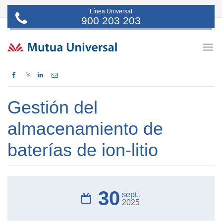
Línea Universal
900 203 203
Togg
navig
𝕏
Gestión del
almacenamiento de
baterías de ion-litio
30
sept..
2025