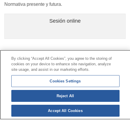
Normativa presente y futura.
Sesión online
Contacto
|
Perfil del contratante
|
Reclamaciones
By clicking “Accept All Cookies”, you agree to the storing of
Línea Universal 900 203 203
|
Zona Privada Comisión de
cookies on your device to enhance site navigation, analyze
Prestaciones Especiales
|
Zona Privada Proveedor
site usage, and assist in our marketing efforts.
Sanitario
Cookies Settings
© Mutua Universal 2026 |
Mapa del sitio
|
Aviso legal
Reject All
|
Política de Protección de Datos
|
Politica de
cookies
Síguenos en:
Accept All Cookies
𝕏