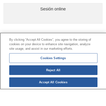
Sesión online
Contacto
|
Perfil del contratante
|
Reclamaciones
By clicking “Accept All Cookies”, you agree to the storing of
Línea Universal 900 203 203
|
Zona Privada Comisión de
cookies on your device to enhance site navigation, analyze
Prestaciones Especiales
|
Zona Privada Proveedor
site usage, and assist in our marketing efforts.
Sanitario
Cookies Settings
© Mutua Universal 2026 |
Mapa del sitio
|
Aviso legal
Reject All
|
Política de Protección de Datos
|
Politica de
cookies
Síguenos en:
Accept All Cookies
𝕏