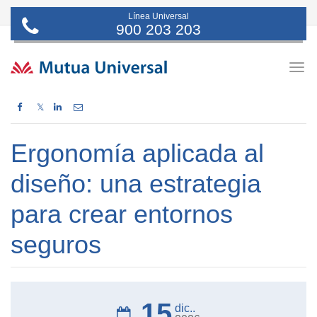
Línea Universal
900 203 203
Togg
navig
𝕏
Ergonomía aplicada al
diseño: una estrategia
para crear entornos
seguros
15
dic..