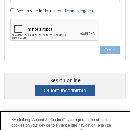
Acepto y he leído las
condiciones legales
Enviar
Sesión online
Quiero inscribirme
Contacto
|
Perfil del contratante
|
Reclamaciones
By clicking “Accept All Cookies”, you agree to the storing of
Línea Universal 900 203 203
|
Zona Privada Comisión de
cookies on your device to enhance site navigation, analyze
Prestaciones Especiales
|
Zona Privada Proveedor