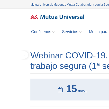
Mutua Universal, Mugenat, Mutua Colaboradora con la Se
Conócenos
Servicios
Mutua para.
Webinar COVID-19. C
Volver
trabajo segura (1ª s
15
may..