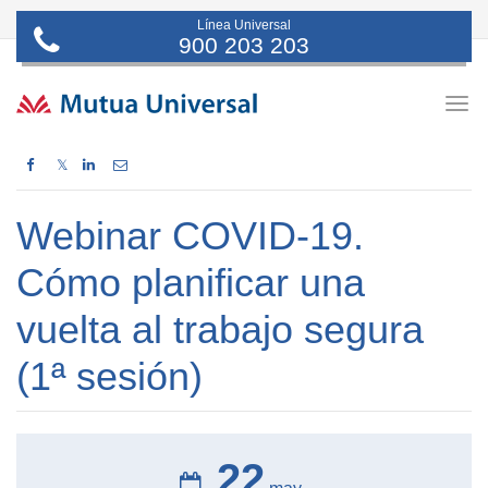
Línea Universal
900 203 203
Togg
navig
𝕏
Webinar COVID-19.
Cómo planificar una
vuelta al trabajo segura
(1ª sesión)
22