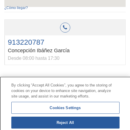
¿Cómo llegar?
913220787
Concepción Ibáñez García
Desde 08:00 hasta 17:30
Contacto
|
Perfil del contratante
|
Reclamaciones
By clicking “Accept All Cookies”, you agree to the storing of
Línea Universal 900 203 203
|
Zona Privada Comisión de
cookies on your device to enhance site navigation, analyze
Prestaciones Especiales
|
Zona Privada Proveedor
site usage, and assist in our marketing efforts.
Sanitario
Cookies Settings
© Mutua Universal 2026 |
Mapa del sitio
|
Aviso legal
|
Política de Protección de Datos
|
Politica de
Reject All
cookies