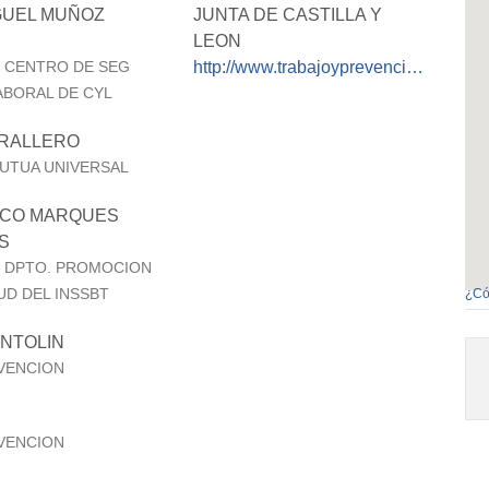
GUEL MUÑOZ
JUNTA DE CASTILLA Y
LEON
http://www.trabajoyprevencion.jcyl.es/web/jcyl/TrabajoYPrevencion/es/Plantilla100Detalle/1255645269725/_/1284651500016/Propuesta
 CENTRO DE SEG
ABORAL DE CYL
TRALLERO
UTUA UNIVERSAL
SCO MARQUES
S
 DPTO. PROMOCION
UD DEL INSSBT
¿Có
NTOLIN
EVENCION
EVENCION