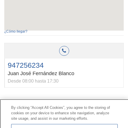
¿Cómo llegar?
947256234
Juan José Fernández Blanco
Desde 08:00 hasta 17:30
Contacto
|
Perfil del contratante
|
Reclamaciones
By clicking “Accept All Cookies”, you agree to the storing of
Línea Universal 900 203 203
|
Zona Privada Comisión de
cookies on your device to enhance site navigation, analyze
Prestaciones Especiales
|
Zona Privada Proveedor
site usage, and assist in our marketing efforts.
Sanitario