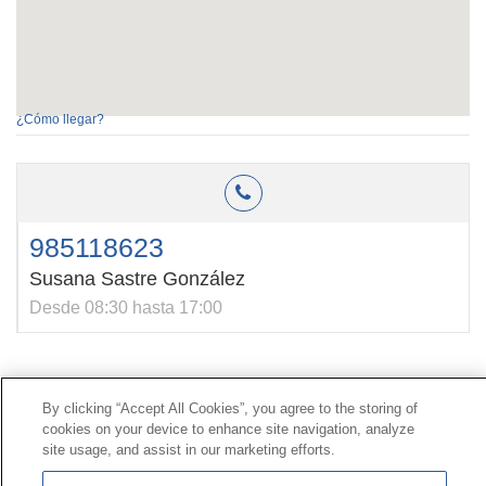
¿Cómo llegar?
985118623
Susana Sastre González
Desde 08:30 hasta 17:00
Contacto
|
Perfil del contratante
|
Reclamaciones
By clicking “Accept All Cookies”, you agree to the storing of
Línea Universal 900 203 203
|
Zona Privada Comisión de
cookies on your device to enhance site navigation, analyze
Prestaciones Especiales
|
Zona Privada Proveedor
site usage, and assist in our marketing efforts.
Sanitario