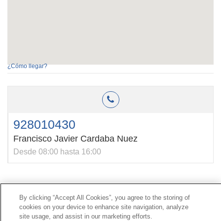
¿Cómo llegar?
928010430
Francisco Javier Cardaba Nuez
Desde 08:00 hasta 16:00
Contacto
|
Perfil del contratante
|
Reclamaciones
By clicking “Accept All Cookies”, you agree to the storing of
Línea Universal 900 203 203
|
Zona Privada Comisión de
cookies on your device to enhance site navigation, analyze
Prestaciones Especiales
|
Zona Privada Proveedor
site usage, and assist in our marketing efforts.