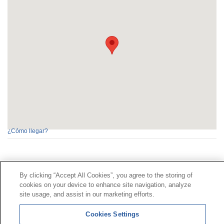
¿Cómo llegar?
Contacto
|
Perfil del contratante
|
Reclamaciones
By clicking “Accept All Cookies”, you agree to the storing of
Línea Universal 900 203 203
|
Zona Privada Comisión de
cookies on your device to enhance site navigation, analyze
Prestaciones Especiales
|
Zona Privada Proveedor
site usage, and assist in our marketing efforts.
Sanitario
Cookies Settings