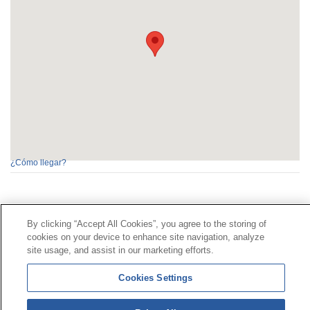
¿Cómo llegar?
Contacto
|
Perfil del contratante
|
Reclamaciones
By clicking “Accept All Cookies”, you agree to the storing of
Línea Universal 900 203 203
|
Zona Privada Comisión de
cookies on your device to enhance site navigation, analyze
Prestaciones Especiales
|
Zona Privada Proveedor
site usage, and assist in our marketing efforts.
Sanitario
Cookies Settings
© Mutua Universal 2026 |
Mapa del sitio
|
Aviso legal