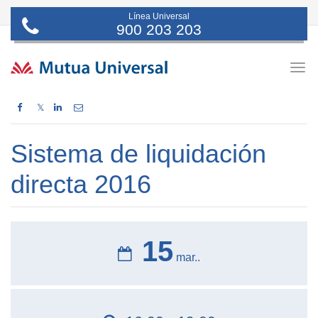
Línea Universal
900 203 203
Togg
navig
𝕏
Sistema de liquidación
directa 2016
15
mar..