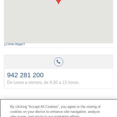
¿Cómo llegar?
942 281 200
De lunes a viernes, de 9,30 a 15 horas.
Contacto
|
Perfil del contratante
|
Reclamaciones
By clicking “Accept All Cookies”, you agree to the storing of
Línea Universal 900 203 203
|
Zona Privada Comisión de
cookies on your device to enhance site navigation, analyze
Prestaciones Especiales
|
Zona Privada Proveedor
site usage, and assist in our marketing efforts.