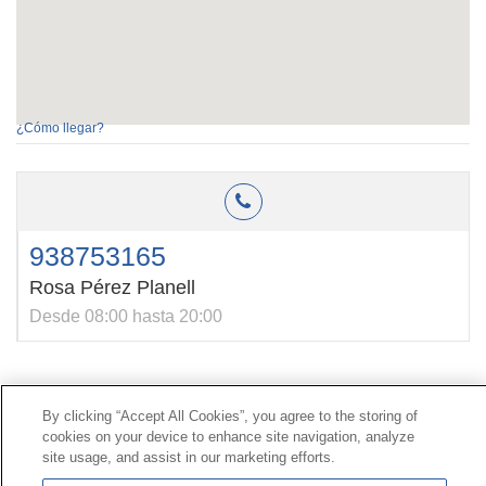
¿Cómo llegar?
938753165
Rosa Pérez Planell
Desde 08:00 hasta 20:00
Contacto
|
Perfil del contratante
|
Reclamaciones
By clicking “Accept All Cookies”, you agree to the storing of
Línea Universal 900 203 203
|
Zona Privada Comisión de
cookies on your device to enhance site navigation, analyze
Prestaciones Especiales
|
Zona Privada Proveedor
site usage, and assist in our marketing efforts.
Sanitario