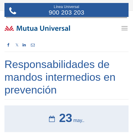
Línea Universal
900 203 203
Togg
navig
𝕏
Responsabilidades de
mandos intermedios en
prevención
23
may..