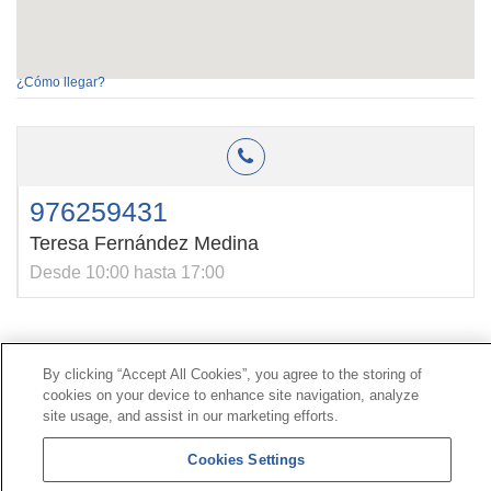
¿Cómo llegar?
976259431
Teresa Fernández Medina
Desde 10:00 hasta 17:00
Contacto
|
Perfil del contratante
|
Reclamaciones
By clicking “Accept All Cookies”, you agree to the storing of
Línea Universal 900 203 203
|
Zona Privada Comisión de
cookies on your device to enhance site navigation, analyze
Prestaciones Especiales
|
Zona Privada Proveedor
site usage, and assist in our marketing efforts.
Sanitario
Cookies Settings
© Mutua Universal 2026 |
Mapa del sitio
|
Aviso legal