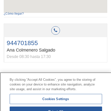
¿Cómo llegar?
944701855
Ana Colmenero Salgado
Desde 08:30 hasta 17:30
Contacto
|
Perfil del contratante
|
Reclamaciones
By clicking “Accept All Cookies”, you agree to the storing of
Línea Universal 900 203 203
|
Zona Privada Comisión de
cookies on your device to enhance site navigation, analyze
Prestaciones Especiales
|
Zona Privada Proveedor
site usage, and assist in our marketing efforts.
Sanitario
Cookies Settings
© Mutua Universal 2026 |
Mapa del sitio
|
Aviso legal