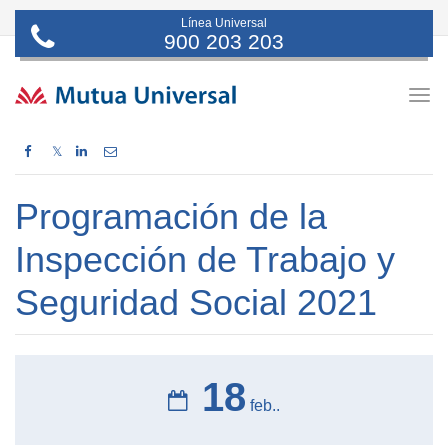
Línea Universal
900 203 203
Togg
navig
𝕏
Programación de la
Inspección de Trabajo y
Seguridad Social 2021
18
feb..