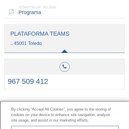
JEDA00798.pdf: 501,62Kb
Programa
PLATAFORMA TEAMS
., 45001 Toledo
967 509 412
Contacto
|
Perfil del contratante
|
Reclamaciones
By clicking “Accept All Cookies”, you agree to the storing of
Línea Universal 900 203 203
|
Zona Privada Comisión de
cookies on your device to enhance site navigation, analyze
Prestaciones Especiales
|
Zona Privada Proveedor
site usage, and assist in our marketing efforts.
Sanitario