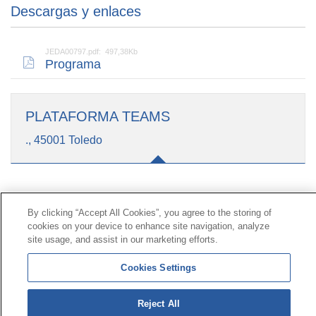
Descargas y enlaces
JEDA00797.pdf: 497,38Kb
Programa
PLATAFORMA TEAMS
., 45001 Toledo
Contacto
|
Perfil del contratante
|
Reclamaciones
By clicking “Accept All Cookies”, you agree to the storing of
Línea Universal 900 203 203
|
Zona Privada Comisión de
cookies on your device to enhance site navigation, analyze
Prestaciones Especiales
|
Zona Privada Proveedor
site usage, and assist in our marketing efforts.
Sanitario
Cookies Settings
© Mutua Universal 2026 |
Mapa del sitio
|
Aviso legal
|
Política de Protección de Datos
|
Politica de
Reject All