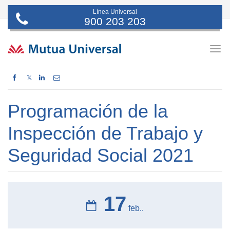
Línea Universal
900 203 203
Togg
navig
𝕏
Programación de la
Inspección de Trabajo y
Seguridad Social 2021
17
feb..