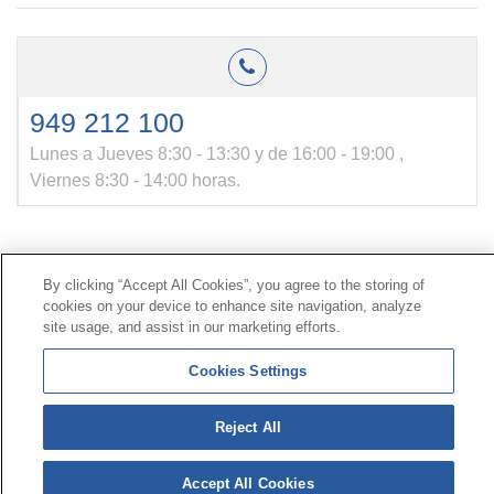
949 212 100
Lunes a Jueves 8:30 - 13:30 y de 16:00 - 19:00 ,
Viernes 8:30 - 14:00 horas.
Contacto
|
Perfil del contratante
|
Reclamaciones
Línea Universal 900 203 203
|
Zona Privada Comisión de
By clicking “Accept All Cookies”, you agree to the storing of
cookies on your device to enhance site navigation, analyze
Prestaciones Especiales
|
Zona Privada Proveedor
site usage, and assist in our marketing efforts.
Sanitario
Cookies Settings
© Mutua Universal 2026 |
Mapa del sitio
|
Aviso legal
|
Política de Protección de Datos
|
Politica de
Reject All
cookies
Síguenos en:
𝕏
Accept All Cookies