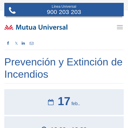
Línea Universal
900 203 203
Togg
navig
𝕏
Prevención y Extinción de
Incendios
17
feb..