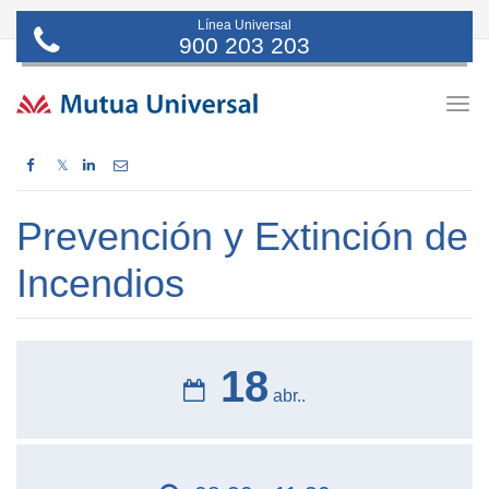
Línea Universal
900 203 203
Togg
navig
𝕏
Prevención y Extinción de
Incendios
18
abr..