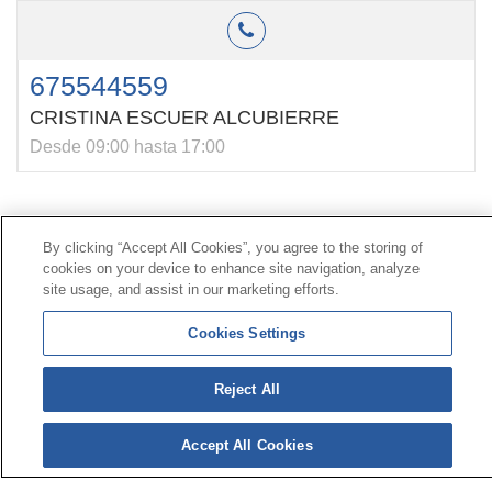
675544559
CRISTINA ESCUER ALCUBIERRE
Desde 09:00 hasta 17:00
Contacto
|
Perfil del contratante
|
Reclamaciones
By clicking “Accept All Cookies”, you agree to the storing of
Línea Universal 900 203 203
|
Zona Privada Comisión de
cookies on your device to enhance site navigation, analyze
Prestaciones Especiales
|
Zona Privada Proveedor
site usage, and assist in our marketing efforts.
Sanitario
Cookies Settings
© Mutua Universal 2026 |
Mapa del sitio
|
Aviso legal
Reject All
|
Política de Protección de Datos
|
Politica de
cookies
Síguenos en:
𝕏
Accept All Cookies