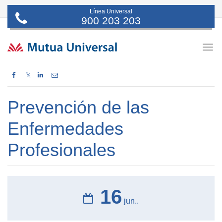
Línea Universal
900 203 203
Togg
navig
𝕏
Prevención de las
Enfermedades
Profesionales
16
jun..