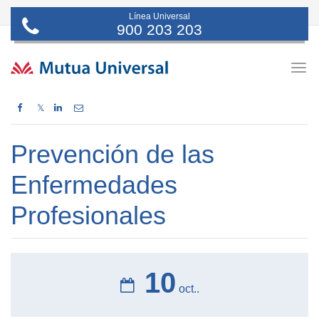
Línea Universal
900 203 203
Togg
navig
𝕏
Prevención de las
Enfermedades
Profesionales
10
oct..