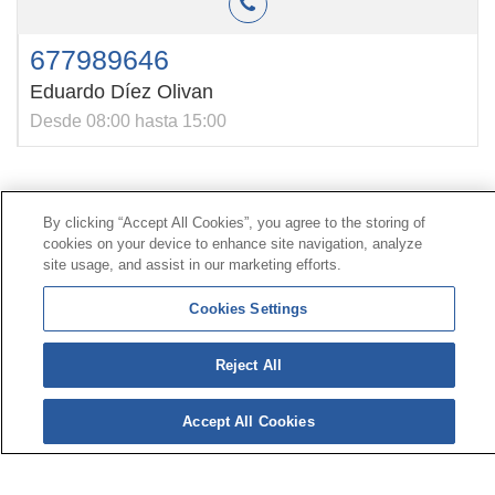
677989646
Eduardo Díez Olivan
Desde 08:00 hasta 15:00
Contacto
|
Perfil del contratante
|
Reclamaciones
By clicking “Accept All Cookies”, you agree to the storing of
Línea Universal 900 203 203
|
Zona Privada Comisión de
cookies on your device to enhance site navigation, analyze
Prestaciones Especiales
|
Zona Privada Proveedor
site usage, and assist in our marketing efforts.
Sanitario
Cookies Settings
© Mutua Universal 2026 |
Mapa del sitio
|
Aviso legal
Reject All
|
Política de Protección de Datos
|
Politica de
cookies
Síguenos en:
𝕏
Accept All Cookies