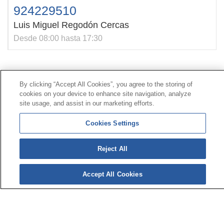
924229510
Luis Miguel Regodón Cercas
Desde 08:00 hasta 17:30
Contacto
|
Perfil del contratante
|
Reclamaciones
By clicking “Accept All Cookies”, you agree to the storing of
Línea Universal 900 203 203
|
Zona Privada Comisión de
cookies on your device to enhance site navigation, analyze
Prestaciones Especiales
|
Zona Privada Proveedor
site usage, and assist in our marketing efforts.
Sanitario
Cookies Settings
© Mutua Universal 2026 |
Mapa del sitio
|
Aviso legal
Reject All
|
Política de Protección de Datos
|
Politica de
cookies
Síguenos en:
𝕏
Accept All Cookies