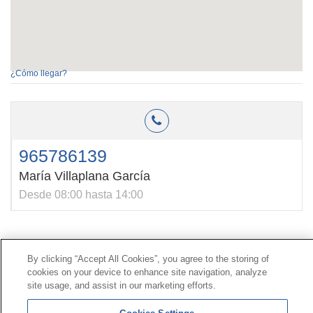
¿Cómo llegar?
965786139
María Villaplana García
Desde 08:00 hasta 14:00
Contacto
|
Perfil del contratante
|
Reclamaciones
By clicking “Accept All Cookies”, you agree to the storing of
Línea Universal 900 203 203
|
Zona Privada Comisión de
cookies on your device to enhance site navigation, analyze
Prestaciones Especiales
|
Zona Privada Proveedor
site usage, and assist in our marketing efforts.
Sanitario