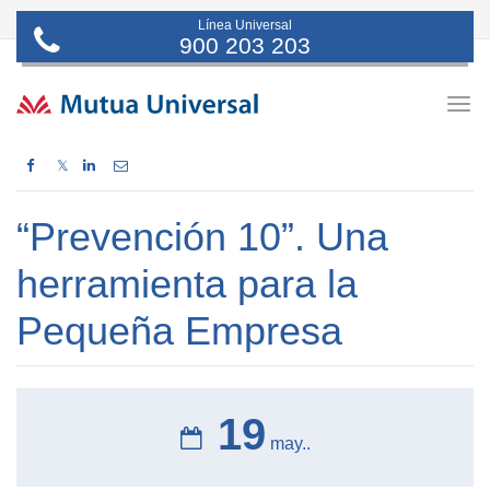
Línea Universal
900 203 203
Togg
navig
𝕏
“Prevención 10”. Una
herramienta para la
Pequeña Empresa
19
may..