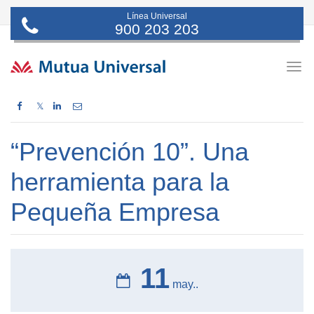
Línea Universal
900 203 203
Togg
navig
𝕏
“Prevención 10”. Una
herramienta para la
Pequeña Empresa
11
may..