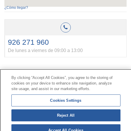
¿Cómo llegar?
926 271 960
De lunes a viernes de 09:00 a 13:00
Contacto
|
Perfil del contratante
|
Reclamaciones
By clicking “Accept All Cookies”, you agree to the storing of
Línea Universal 900 203 203
|
Zona Privada Comisión de
cookies on your device to enhance site navigation, analyze
Prestaciones Especiales
|
Zona Privada Proveedor
site usage, and assist in our marketing efforts.
Sanitario
Cookies Settings
© Mutua Universal 2026 |
Mapa del sitio
|
Aviso legal
|
Política de Protección de Datos
|
Politica de
Reject All
cookies
Síguenos en:
𝕏
Accept All Cookies