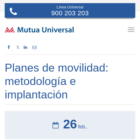
Línea Universal
900 203 203
Togg
navig
𝕏
Planes de movilidad:
metodología e
implantación
26
feb..