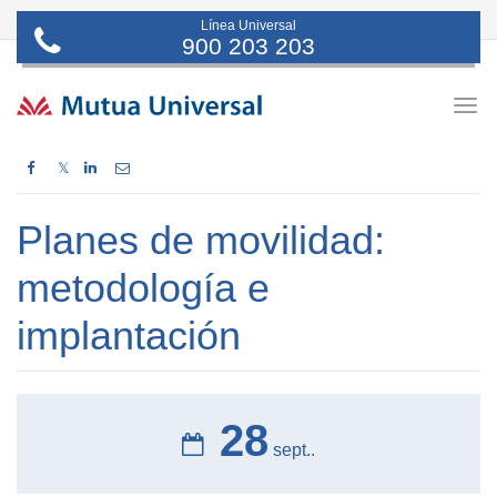
Línea Universal
900 203 203
Togg
navig
𝕏
Planes de movilidad:
metodología e
implantación
28
sept..