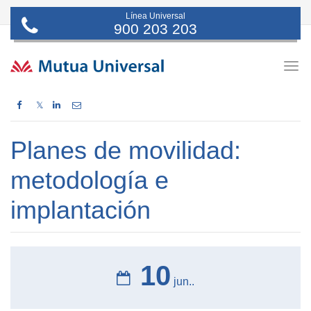
Línea Universal
900 203 203
Togg
navig
𝕏
Planes de movilidad:
metodología e
implantación
10
jun..