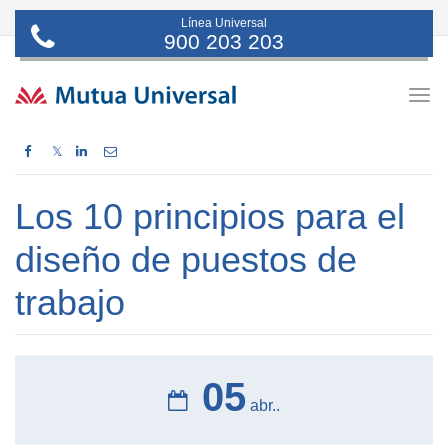
Línea Universal
900 203 203
Togg
navig
𝕏
Los 10 principios para el
diseño de puestos de
trabajo
05
abr..