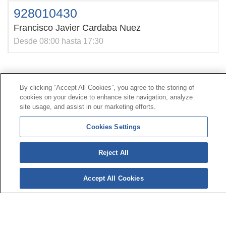
928010430
Francisco Javier Cardaba Nuez
Desde 08:00 hasta 17:30
Contacto
|
Perfil del contratante
|
Reclamaciones
By clicking “Accept All Cookies”, you agree to the storing of
Línea Universal 900 203 203
|
Zona Privada Comisión de
cookies on your device to enhance site navigation, analyze
Prestaciones Especiales
|
Zona Privada Proveedor
site usage, and assist in our marketing efforts.
Sanitario
Cookies Settings
© Mutua Universal 2026 |
Mapa del sitio
|
Aviso legal
Reject All
|
Política de Protección de Datos
|
Politica de
cookies
Síguenos en:
𝕏
Accept All Cookies