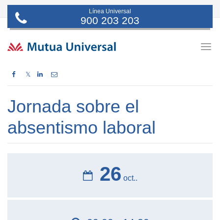
Línea Universal
900 203 203
Togg
navig
𝕏
Jornada sobre el
absentismo laboral
26
oct..