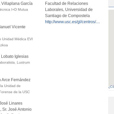
 Villaplana García
Facultad de Relaciones
Laborales, Universidad de
Técnica I+D Mutua
Santiago de Compostela
http://www.usc.es/gl/centros/rlaborais/index.html
Manuel Vicente
o Unidad Médica EVI
uzkoa
 Lobato Iglesias
boralista. Lustrum
 Arce Fernández
 la Unidad de
¿Có
 Forense de la USC
José Linares
 Sr. José Antonio