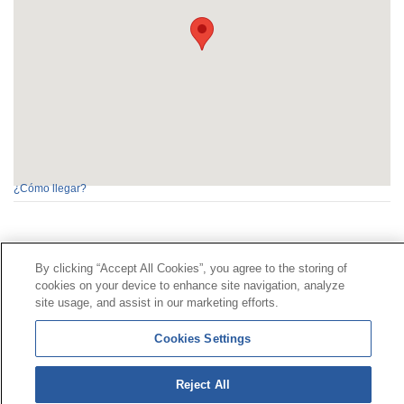
¿Cómo llegar?
Contacto
|
Perfil del contratante
|
Reclamaciones
By clicking “Accept All Cookies”, you agree to the storing of
Línea Universal 900 203 203
|
Zona Privada Comisión de
cookies on your device to enhance site navigation, analyze
Prestaciones Especiales
|
Zona Privada Proveedor
site usage, and assist in our marketing efforts.
Sanitario
Cookies Settings
© Mutua Universal 2026 |
Mapa del sitio
|
Aviso legal
Reject All
|
Política de Protección de Datos
|
Politica de