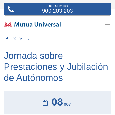
Línea Universal
900 203 203
Togg
navig
𝕏
Jornada sobre
Prestaciones y Jubilación
de Autónomos
08
nov..