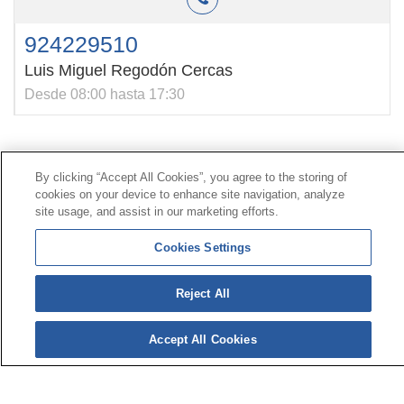
924229510
Luis Miguel Regodón Cercas
Desde 08:00 hasta 17:30
Contacto
|
Perfil del contratante
|
Reclamaciones
By clicking “Accept All Cookies”, you agree to the storing of
Línea Universal 900 203 203
|
Zona Privada Comisión de
cookies on your device to enhance site navigation, analyze
Prestaciones Especiales
|
Zona Privada Proveedor
site usage, and assist in our marketing efforts.
Sanitario
Cookies Settings
© Mutua Universal 2026 |
Mapa del sitio
|
Aviso legal
Reject All
|
Política de Protección de Datos
|
Politica de
cookies
Síguenos en:
𝕏
Accept All Cookies